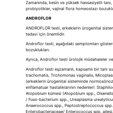
Zamanında, kesin ve yüksek hassasiyetli tanı, 
probiyotikler, vajinal flora homeostazı bozuklu
ANDROFLOR
ANDROFLOR testi, erkeklerin ürogenital sistem
tedavi için önemlidir.
Androflor testi, aşağıdaki semptomları gösteren
bozuklukları.
Ayrıca, Androflor testi ürolojik müdahaleler ve 
Androflor testi eşzamanlı, kapsamlı bir tanı s
trachomatis, Trichomonas vaginalis, Micoplasma 
(erkeklerin ürogenital sisteminde normosönoz
enflamatuar hastalıklarının nedenleri: Staphil
Atopobium kümesi (Atopobium spp., Olsenella s
/ Fuso-bacterium spp., Ureaplasma urealytic
Anaerococcus spp., Peptostreptococcus spp. 
Enterobacteriaceae/ Enterococcus spp. ailesi