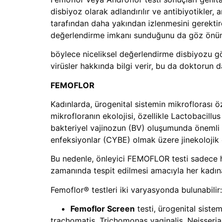
disbiyoz olarak adlandırılır ve antibiyotikler,
tarafından daha yakından izlenmesini gerektire
değerlendirme imkanı sunduğunu da göz önün
böylece niceliksel değerlendirme disbiyozu gö
virüsler hakkında bilgi verir, bu da doktorun d
FEMOFLOR
Kadınlarda, ürogenital sistemin mikroflorası öz
mikrofloranın ekolojisi, özellikle Lactobacillus
bakteriyel vajinozun (BV) oluşumunda önemli bi
enfeksiyonlar (CYBE) olmak üzere jinekolojik e
Bu nedenle, önleyici FEMOFLOR testi sadece ha
zamanında tespit edilmesi amacıyla her kadın
Femoflor® testleri iki varyasyonda bulunabilir:
Femoflor Screen
testi, ürogenital sistem
trachomatis, Trichomonas vaginalis, Neisseri