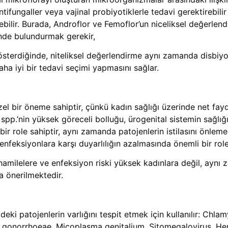
 antifungaller veya vajinal probiyotiklerle tedavi gerektirebi
bilir. Burada, Androflor ve Femoflor’un niceliksel değerlendi
de bulundurmak gerekir,
sterdiğinde, niteliksel değerlendirme aynı zamanda disbiyo
aha iyi bir tedavi seçimi yapmasını sağlar.
el bir öneme sahiptir, çünkü kadın sağlığı üzerinde net faydal
 spp.’nin yüksek göreceli bolluğu, ürogenital sistemin sağlığı
r role sahiptir, aynı zamanda patojenlerin istilasını önleme
nfeksiyonlara karşı duyarlılığın azalmasında önemli bir role 
milelere ve enfeksiyon riski yüksek kadınlara değil, aynı z
a önerilmektedir.
deki patojenlerin varlığını tespit etmek için kullanılır: Chla
a gonorrhoeae, Micoplasma genitalium, Sitomegalovirus, Her