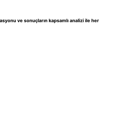
nasyonu ve sonuçların kapsamlı analizi ile her
Trombofili: Genetik Arka Plan ve
Test Etme