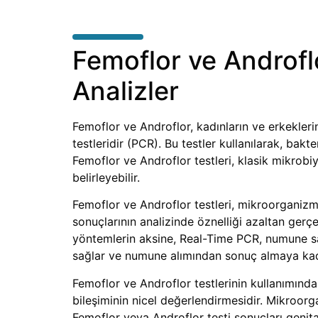
Femoflor ve Androflo
Analizler
Femoflor ve Androflor, kadınların ve erkekler
testleridir (PCR). Bu testler kullanılarak, bakte
Femoflor ve Androflor testleri, klasik mikrobiy
belirleyebilir.
Femoflor ve Androflor testleri, mikroorganizm
sonuçlarının analizinde öznelliği azaltan ger
yöntemlerin aksine, Real-Time PCR, numune sak
sağlar ve numune alımından sonuç almaya kad
Femoflor ve Androflor testlerinin kullanımınd
bileşiminin nicel değerlendirmesidir. Mikroo
Femoflor veya Androflor testi sonuçları genit