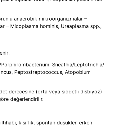
 zorunlu anaerobik mikroorganizmalar –
alar – Micoplasma hominis, Ureaplasma spp.,
enir:
a/Porphirombacterium, Sneathia/Leptotrichia/
luncus, Peptostreptococcus, Atopobium
det derecesine (orta veya şiddetli disbiyoz)
re değerlendirilir.
iltihabı, kısırlık, spontan düşükler, erken