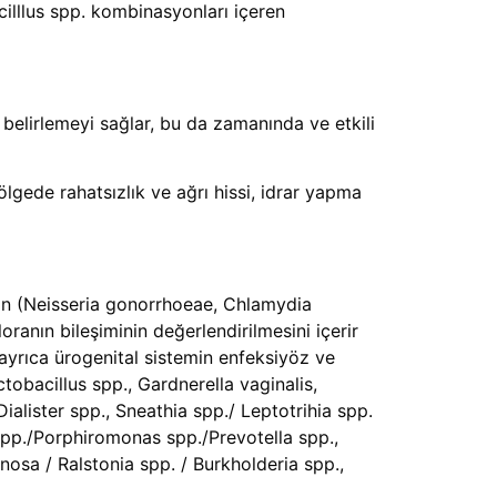
cilllus spp. kombinasyonları içeren
belirlemeyi sağlar, bu da zamanında ve etkili
ölgede rahatsızlık ve ağrı hissi, idrar yapma
erin (Neisseria gonorrhoeae, Chlamydia
oranın bileşiminin değerlendirilmesini içerir
ayrıca ürogenital sistemin enfeksiyöz ve
tobacillus spp., Gardnerella vaginalis,
alister spp., Sneathia spp./ Leptotrihia spp.
pp./Porphiromonas spp./Prevotella spp.,
sa / Ralstonia spp. / Burkholderia spp.,