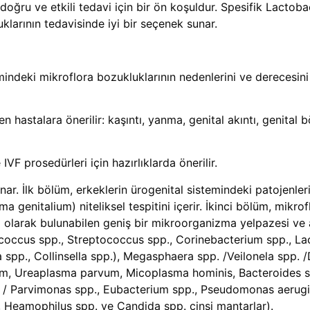
doğru ve etkili tedavi için bir ön koşuldur. Spesifik Lactoba
klarının tedavisinde iyi bir seçenek sunar.
indeki mikroflora bozukluklarının nedenlerini ve derecesini 
 hastalara önerilir: kaşıntı, yanma, genital akıntı, genital b
IVF prosedürleri için hazırlıklarda önerilir.
unar. İlk bölüm, erkeklerin ürogenital sistemindeki patojenl
genitalium) niteliksel tespitini içerir. İkinci bölüm, mikrofl
 olarak bulunabilen geniş bir mikroorganizma yelpazesi ve 
ococcus spp., Streptococcus spp., Corinebacterium spp., Lac
pp., Collinsella spp.), Megasphaera spp. /Veilonela spp. /Di
um, Ureaplasma parvum, Micoplasma hominis, Bacteroides s
/ Parvimonas spp., Eubacterium spp., Pseudomonas aerugino
, Heamophilus spp. ve Candida spp. cinsi mantarlar).