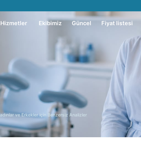
Hizmetler
Ekibimiz
Güncel
Fiyat listesi
adınlar ve Erkekler için Benzersiz Analizler