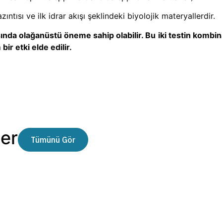
ıntısı ve ilk idrar akışı şeklindeki biyolojik materyallerdir.
sında olağanüstü öneme sahip olabilir. Bu
iki testin kombi
ir etki elde edilir.
er
Tümünü Gör
İnsan Papilloma Virüsü (HPV)
rahim ağzı kanserinin ana nedeni
– HPV genotiplendirme