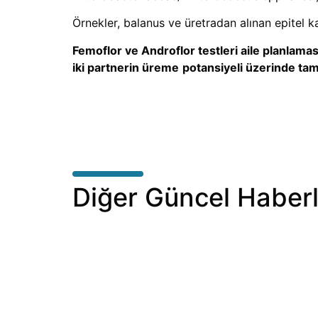
Örnekler, balanus ve üretradan alınan epitel kaz
Femoflor ve Androflor testleri aile planlama
iki partnerin üreme
potansiyeli üzerinde tam b
Diğer Güncel Haberl
Jinekolojik sürüntüler Gerçek
Zamanlı PCR yöntemiyle