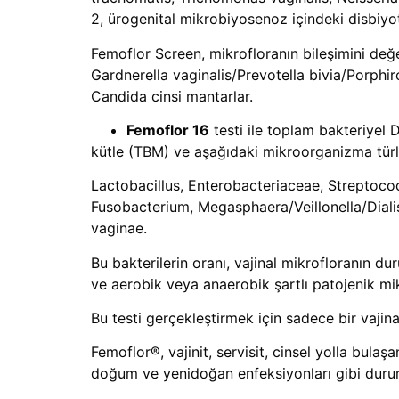
2, ürogenital mikrobiyosenoz içindeki disbiyot
Femoflor Screen, mikrofloranın bileşimini değ
Gardnerella vaginalis/Prevotella bivia/Porph
Candida cinsi mantarlar.
Femoflor 16
testi ile toplam bakteriyel
kütle (TBM) ve aşağıdaki mikroorganizma türler
Lactobacillus, Enterobacteriaceae, Streptococ
Fusobacterium, Megasphaera/Veillonella/Dial
vaginae.
Bu bakterilerin oranı, vajinal mikrofloranın d
ve aerobik veya anaerobik şartlı patojenik mik
Bu testi gerçekleştirmek için sadece bir vajina
Femoflor®, vajinit, servisit, cinsel yolla bulaşa
doğum ve yenidoğan enfeksiyonları gibi durumla