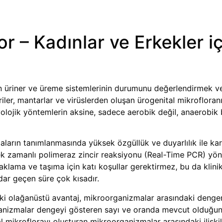
r – Kadınlar ve Erkekler i
in üriner ve üreme sistemlerinin durumunu değerlendirmek ve 
riler, mantarlar ve virüslerden oluşan ürogenital mikrofloranın 
olojik yöntemlerin aksine, sadece aerobik değil, anaerobik ba
aların tanımlanmasında yüksek özgüllük ve duyarlılık ile ka
çek zamanlı polimeraz zincir reaksiyonu (Real-Time PCR) yö
lama ve taşıma için katı koşullar gerektirmez, bu da klinik
ar geçen süre çok kısadır.
aki olağanüstü avantaj, mikroorganizmalar arasındaki dengeni
rganizmalar dengeyi gösteren sayı ve oranda mevcut olduğun
al mikroflorayı oluşturan mikroorganizmalar arasındaki iliş