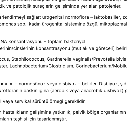
ik ve patolojik süreçlerin gelişiminde yer alan patojenler.
erlendirmeyi sağlar: ürogenital normoflora – laktobasiller,
iromonas spp., kadın ürogenital sistemine özgü, mikoplazm
 DNA konsantrasyonu – toplam bakteriyel
inin/cinslerinin konsantrasyonu (mutlak ve göreceli) belirl
cus, Staphilococcus, Gardnerella vaginalis/Prevotella bivi
ister, Lachnobacterium/Clostridium, Corinebacterium/Mobi
urumunu – normosönoz veya disbiyoz – belirler. Disbiyoz, şid
rofloranın baskınlığına (aerobik veya anaerobik disbiyoz) gö
l veya servikal sürüntü örneği gereklidir.
n hastalıkların gelişimine yatkınlık, pelvik bölge organlarının 
rın teşhisi için tasarlanmıştır.