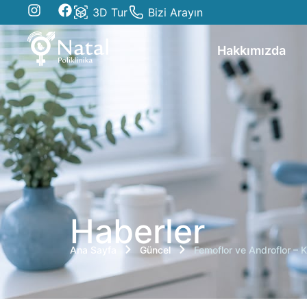
3D Tur
Bizi Arayın
Hakkımızda
Haberler
Ana Sayfa
Güncel
Femoflor ve Androflor – K