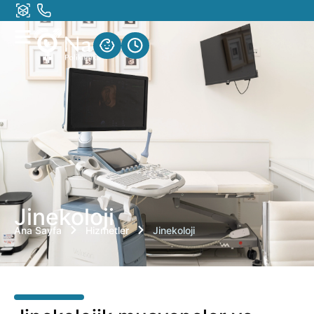
Jinekoloji
Ana Sayfa
Hizmetler
Jinekoloji