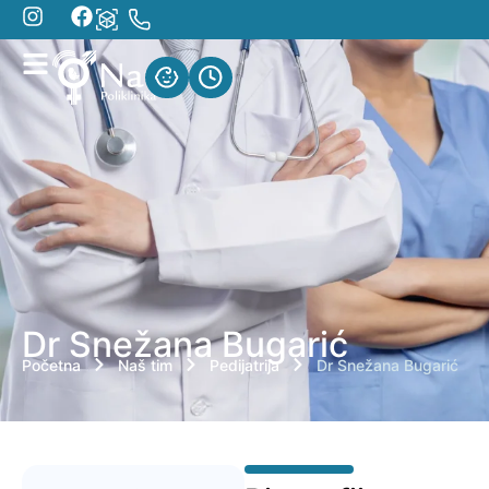
Dr Snežana Bugarić
Početna
Naš tim
Pedijatrija
Dr Snežana Bugarić