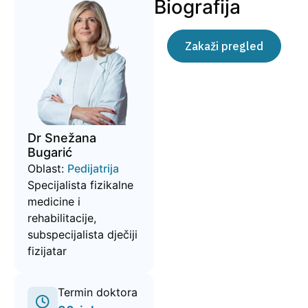
Biografija
Zakaži pregled
Dr Snežana
Bugarić
Oblast:
Pedijatrija
Specijalista fizikalne
medicine i
rehabilitacije,
subspecijalista dječiji
fizijatar
Termin doktora