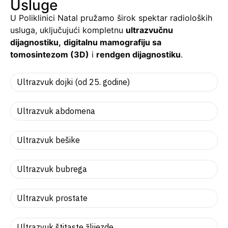
Usluge
U Poliklinici Natal pružamo širok spektar radioloških
usluga, uključujući kompletnu
ultrazvučnu
dijagnostiku,
digitalnu mamografiju sa
tomosintezom (3D)
i
rendgen dijagnostiku
.
Ultrazvuk dojki (od 25. godine)
Ultrazvuk abdomena
Ultrazvuk bešike
Ultrazvuk bubrega
Ultrazvuk prostate
Ultrazvuk štitaste žlijezde