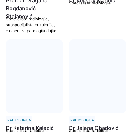
Prof. dr Dragana
Dr Vojislav Mandić
Specijalista radiologije
Bogdanović
Stojanović
Specijalista radiologije,
subspecijalista onkologije,
ekspert za patologiju dojke
RADIOLOGIJA
RADIOLOGIJA
Dr Katarina Kalezić
Dr Jelena Obadović
Specijalista radiologije
Specijalista radiologije