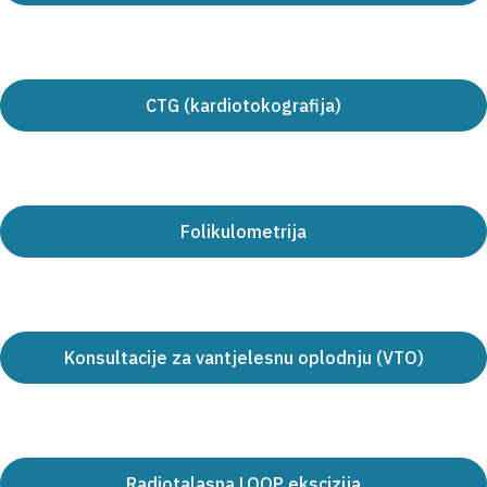
CTG (kardiotokografija)
Folikulometrija
Konsultacije za vantjelesnu oplodnju (VTO)
Radiotalasna LOOP ekscizija