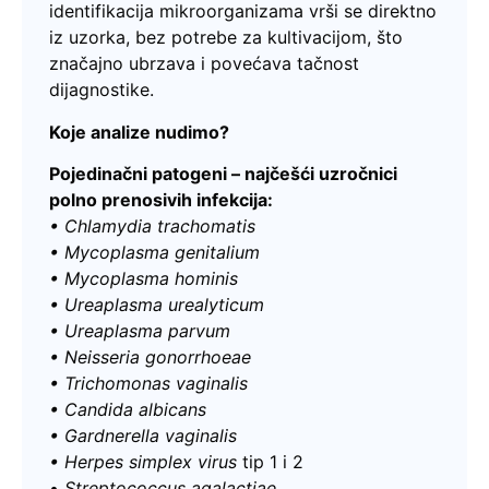
identifikacija mikroorganizama vrši se direktno
iz uzorka, bez potrebe za kultivacijom, što
značajno ubrzava i povećava tačnost
dijagnostike.
Koje analize nudimo?
Pojedinačni patogeni – najčešći uzročnici
polno prenosivih infekcija:
• Chlamydia trachomatis
•
Mycoplasma genitalium
•
Mycoplasma hominis
•
Ureaplasma urealyticum
•
Ureaplasma parvum
•
Neisseria gonorrhoeae
•
Trichomonas vaginalis
•
Candida albicans
•
Gardnerella vaginalis
• Herpes simplex virus
tip 1 i 2
•
Streptococcus agalactiae