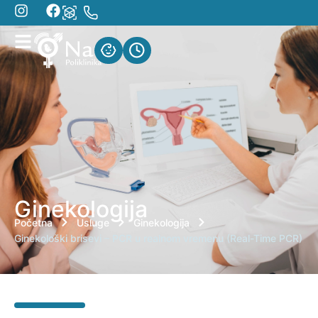
Ginekologija
Početna
Usluge
Ginekologija
Ginekološki brisevi – PCR u realnom vremenu (Real-Time PCR)